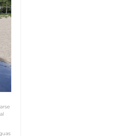
rarse
al
aguas