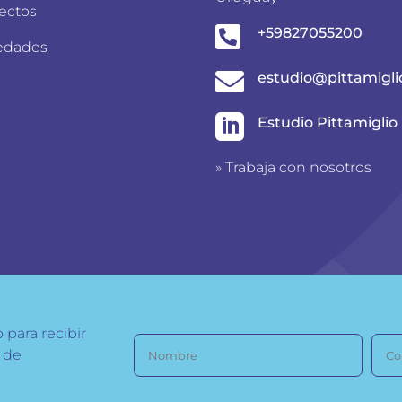
ectos

+59827055200
edades

estudio@pittamigli

Estudio Pittamiglio
»
Trabaja con nosotros
 para recibir
s de