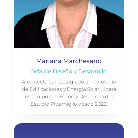
Mariana Marchesano
Jefa de Diseño y Desarrollo
Arquitecta con postgrado en Patología
de Edificaciones y Energía Solar. Lidera
el equipo de Diseño y Desarrollo del
Estudio Pittamiglio desde 2022.