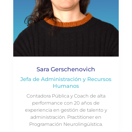
Sara Gerschenovich
Jefa de Administración y Recursos
Humanos
Contadora Pública y Coach de alta
performance con 20 años de
experiencia en gestión de talento y
administración. Practitioner en
Programación Neurolingüística.